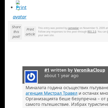
avatar
Share
This entry was posted by
campolar
on November 9, 2009 at 
Print
this
Follow any responses to this post through
RSS 2.0
. You can
article
your own site.
post!
#1
written by
VeronikaCloup
about 1 year ago
Миналата година осъществих пътуван
агенция Мистрал Травел
и останах мно
Организацията беше безупречна – от 
самото пътешествие. Избрах туристич