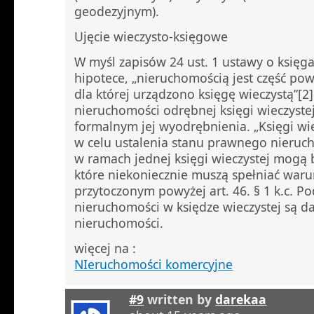
geodezyjnym).
Ujęcie wieczysto-księgowe
W myśl zapisów 24 ust. 1 ustawy o księga
hipotece, „nieruchomością jest część pow
dla której urządzono księgę wieczystą”[2]
nieruchomości odrębnej księgi wieczyst
formalnym jej wyodrębnienia. „Księgi wi
w celu ustalenia stanu prawnego nieruch
w ramach jednej księgi wieczystej mogą 
które niekoniecznie muszą spełniać waru
przytoczonym powyżej art. 46. § 1 k.c. P
nieruchomości w księdze wieczystej są d
nieruchomości.
więcej na :
NIeruchomości komercyjne
#9
written by
darekaa