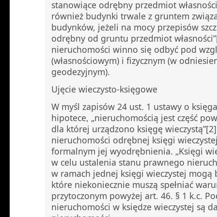
stanowiące odrębny przedmiot własności 
również budynki trwale z gruntem związa
budynków, jeżeli na mocy przepisów szc
odrębny od gruntu przedmiot własności”
nieruchomości winno się odbyć pod wz
(własnościowym) i fizycznym (w odniesie
geodezyjnym).
Ujęcie wieczysto-księgowe
W myśl zapisów 24 ust. 1 ustawy o księga
hipotece, „nieruchomością jest część pow
dla której urządzono księgę wieczystą”[2]
nieruchomości odrębnej księgi wieczyst
formalnym jej wyodrębnienia. „Księgi wi
w celu ustalenia stanu prawnego nieruch
w ramach jednej księgi wieczystej mogą 
które niekoniecznie muszą spełniać waru
przytoczonym powyżej art. 46. § 1 k.c. P
nieruchomości w księdze wieczystej są d