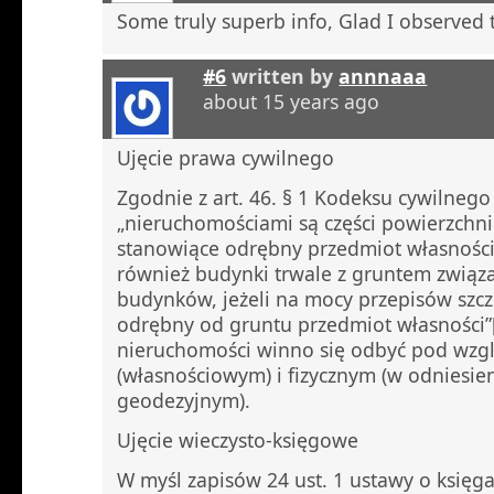
Some truly superb info, Glad I observed t
#6
written by
annnaaa
about 15 years ago
Ujęcie prawa cywilnego
Zgodnie z art. 46. § 1 Kodeksu cywilnego (
„nieruchomościami są części powierzchni
stanowiące odrębny przedmiot własności 
również budynki trwale z gruntem związa
budynków, jeżeli na mocy przepisów szc
odrębny od gruntu przedmiot własności”
nieruchomości winno się odbyć pod wz
(własnościowym) i fizycznym (w odniesie
geodezyjnym).
Ujęcie wieczysto-księgowe
W myśl zapisów 24 ust. 1 ustawy o księga