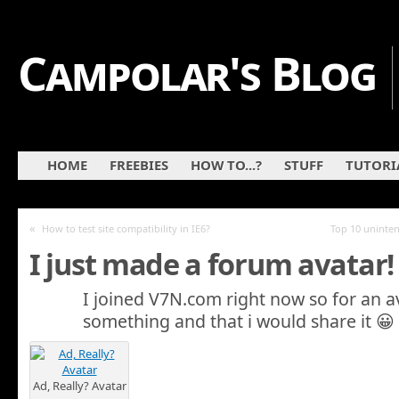
Campolar's Blog
HOME
FREEBIES
HOW TO...?
STUFF
TUTORI
«
How to test site compatibility in IE6?
Top 10 uninte
I just made a forum avatar!
I joined V7N.com right now so for an av
something and that i would share it 😀 H
Ad, Really? Avatar