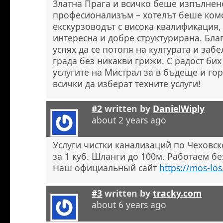
Златна Прага и всичко беше изпълнен
професионализъм – хотелът беше ком
екскурзоводът с висока квалификация,
интересна и добре структурирана. Бла
успях да се потопя на културата и заб
града без никакви грижи. С радост бих
услугите на Мистрал за в бъдеще и го
всички да изберат техните услуги!
#2
written by
DanielWiply
about 2 years ago
Услуги чистки канализаций по Чеховск
за 1 куб. Шланги до 100м. Работаем б
Наш официальный сайт
https://mos-los
#3
written by
tracky.com
about 6 years ago